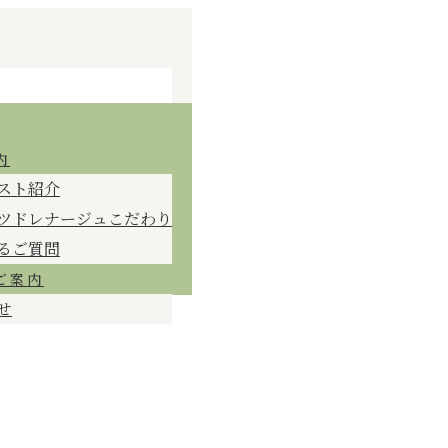
内
スト紹介
ツドレナージュこだわり
るご質問
ご案内
せ