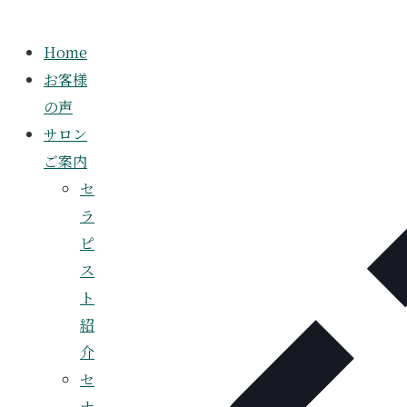
Home
お客様
の声
サロン
ご案内
セ
ラ
ピ
ス
ト
紹
介
セ
ナ