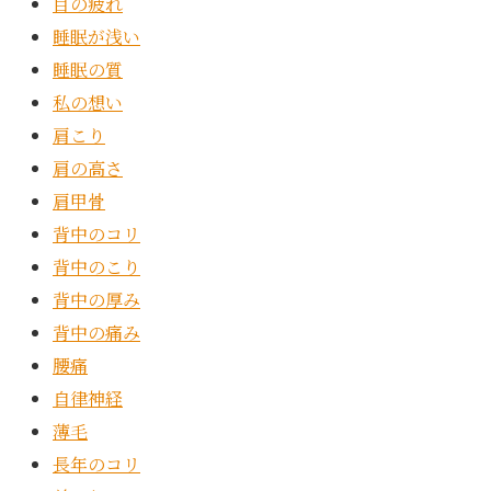
目の疲れ
睡眠が浅い
睡眠の質
私の想い
肩こり
肩の高さ
肩甲骨
背中のコリ
背中のこり
背中の厚み
背中の痛み
腰痛
自律神経
薄毛
長年のコリ