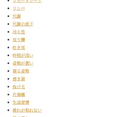
リモートワーク
リンパ
代謝
代謝の低下
冷え性
反り腰
吐き気
呼吸が浅い
姿勢が悪い
寝る姿勢
巻き肩
抜け毛
片頭痛
生活習慣
疲れが取れない