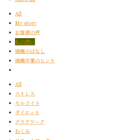
All
My story
お客様の声
私の想い
頭痛のはなし
頭痛卒業のヒント
All
ストレス
セルライト
ダイエット
デスクワーク
むくみ