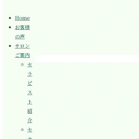
Home
お客様
の声
サロン
ご案内
セ
ラ
ピ
ス
ト
紹
介
セ
ナ