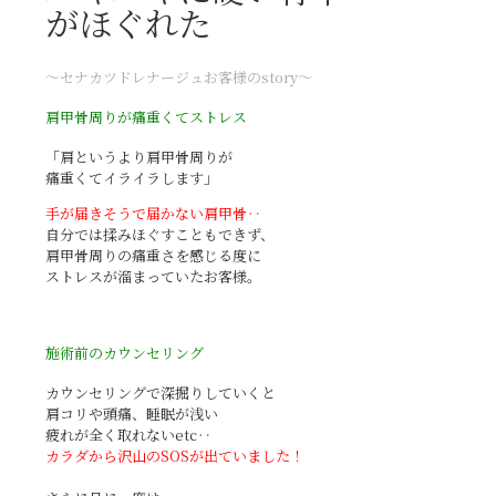
がほぐれた
〜セナカツドレナージュお客様のstory〜
肩甲骨周りが痛重くてストレス
「肩というより
肩甲骨周りが
痛重くてイライラします」
手が届きそうで届かない肩甲骨‥
自分では揉みほぐすこともできず、
肩甲骨周りの痛重さを感じる度に
ストレスが溜まっていた
お客様。
施術前のカウンセリング
カウンセリングで深掘りしていくと
肩コリや頭痛、睡眠が浅い
疲れが全く取れないetc‥
カラダから沢山のSOSが出ていました！