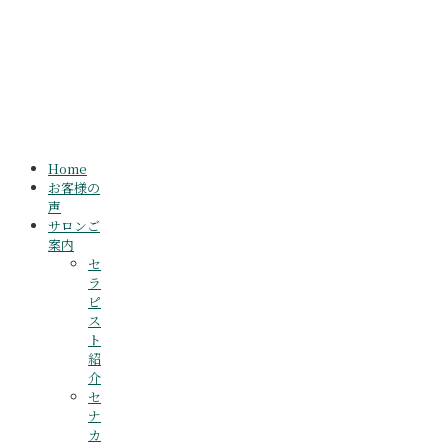
Home
お客様の
声
サロンご
案内
セ
ラ
ピ
ス
ト
紹
介
セ
ナ
カ